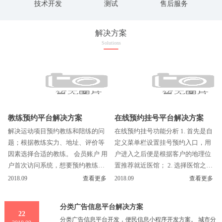
技术开发
测试
售后服务
解决方案
Solutions
教练预约平台解决方案
在线预约挂号平台解决方案
解决运动项目预约教练和陪练的问
在线预约挂号功能分析 1. 首先是自
题；根据教练实力、地址、评价等
定义菜单栏设置挂号预约入口，用
因素选择合适的教练。 会员账户 用
户进入之后便是根据客户的地理位
户首次访问系统，想要预约教练或
置推荐就近医馆； 2. 选择医馆之后
陪练时，系统跳转到注册页面，填
便是该医馆的科室列表，用户选择
2018.09
查看更多
2018.09
查看更多
写姓名、性...
需要挂号的...
分类广告信息平台解决方案
22
分类广告信息平台开发，便民信息小程序开发方案。 城市分